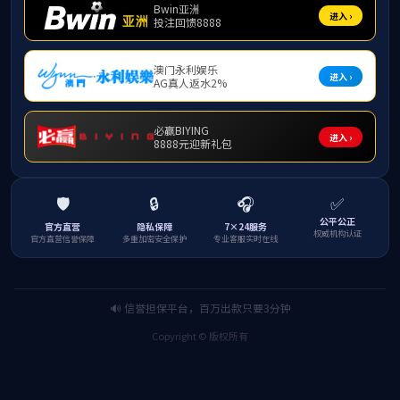
2026020331
邹斌
免
2026020685
吴翰林
免
2026020227
卜令伟
免
2026020141
白云峰
考
2026021086
陈奎良
免
2026021396
王鹏宇
免
2026020072
刘楠
免
2026020732
程艺宣
考
2026020291
赵江龙
考
2026021074
张子悦
考
2026020923
刘浩
考
2026020077
李明泽
免
2026020420
薛朝
免
2026021096
王海仲
免
2026021249
王金昊
考
2026020788
张竟成
免