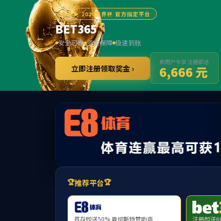
首页
学院概况
机构设置
学院概况
首页
/
学院概况
/
联系我们
学院简介
历史沿革
现任领导
组织机构
院长寄语
院
联系我们