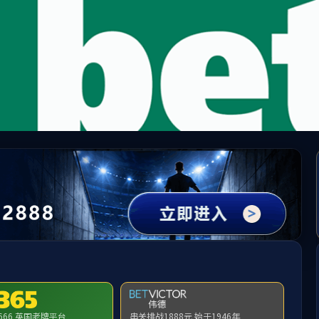
中国·3044永利集团(集团)有限公司-官方网站
访问地址无效，2026/0427/c18015a390956/http:/17971找不到对应
首页
关闭此页