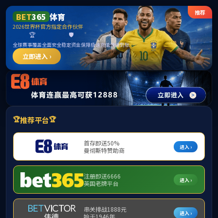
中国·3044永利集团(集团)有限公司-官方网站
提示：访问地址无效，2023/1020/c18002a332424/http:/17917找不到对
应的栏目！
首页
关闭此页