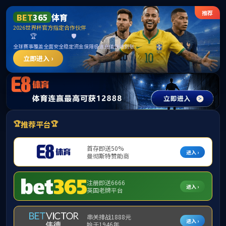
中国·3044永利集团(集团)有限公司-官方网站
提示：访问地址无效，18002/http:/17968找不到对应的栏目！
首页
关闭此页