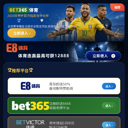
中国·3044永利集团(集团)有限公司-官方网站
提示：访问地址无效，17999/http:/17951找不到对应的栏目！
首页
关闭此页