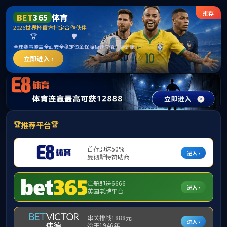
中国·3044永利集团(集团)有限公司-官方网站
提示：访问地址无效，17940/http:/17968找不到对应的栏目！
首页
关闭此页