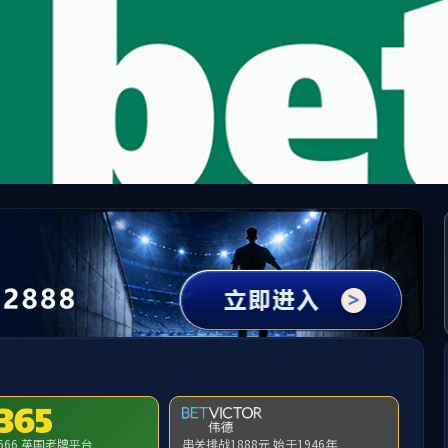
中国·3044永利集团(集团)有限公司-官方网站
提示：访问地址无效，17920/http:找不到对应的栏目！
首页
关闭此页