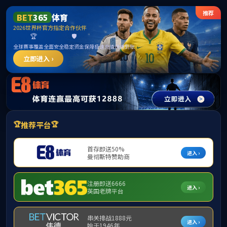
中国·3044永利集团(集团)有限公司-官方网站
提示：访问地址无效，17914/http:/17971找不到对应的栏目！
首页
关闭此页