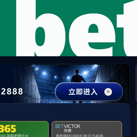
中国·3044永利集团(集团)有限公司-官方网站
提示：访问地址无效，17910/http:/17924找不到对应的栏目！
首页
关闭此页